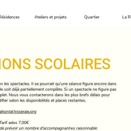
Résidences
Ateliers et projets
Quartier
La R
IONS SCOLAIRES
on les spectacles. Il se pourrait qu'une séance figure encore dans
lle soit déjà partiellement complète. Si un spectacle ne figure pas
omplet. Nous vous contacterons dans les plus brefs délais pour
fier selon les disponibilités et places restantes.
tion(at)roseraie.org
 Tarif ados 7,00€
i de prévoir un nombre d'accompagnant
·e
s raisonnable