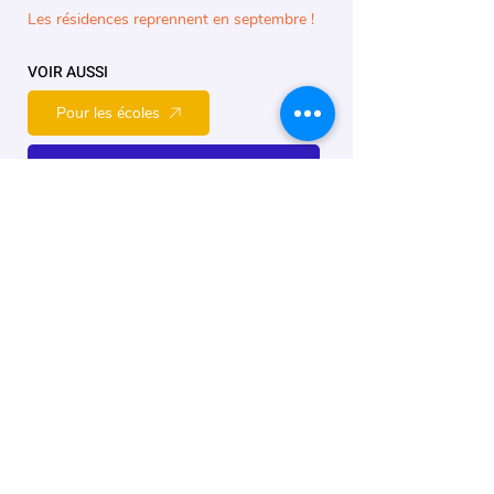
Les résidences reprennent en septembre !
VOIR AUSSI
Pour les écoles
25 ans d'accompagnement d'artistes
INFOS ET RÉSERVATIONS
Pour les enseignant·e·s, merci de prendre
contact avec
mediation(at)roseraie.org
Pour les pros, merci de signaler votre
présence
à
emma(at)roseraie.org
Ch. d'Alsemberg 1299
1180 Uccle, Belgique