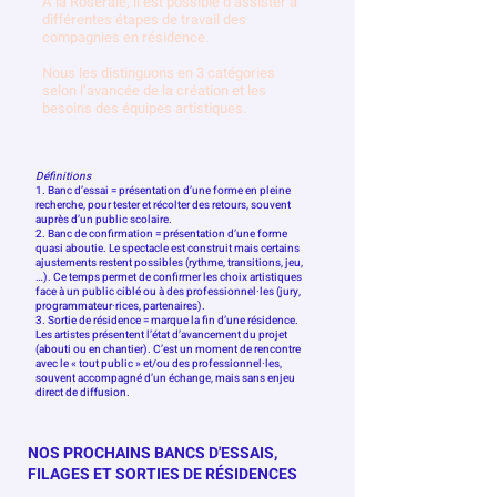
À la Roseraie, il est possible d’assister à
différentes étapes de travail des
compagnies en résidence.
Nous les distinguons en 3 catégories
selon l’avancée de la création et les
besoins des équipes artistiques.
Définitions
1. Banc d’essai = présentation d’une forme en pleine
recherche, pour tester et récolter des retours, souvent
auprès d’un public scolaire.
2. Banc de confirmation = présentation d’une forme
quasi aboutie. Le spectacle est construit mais certains
ajustements restent possibles (rythme, transitions, jeu,
…). Ce temps permet de confirmer les choix artistiques
face à un public ciblé ou à des professionnel·les (jury,
programmateur·rices, partenaires).
3. Sortie de résidence = marque la fin d’une résidence.
Les artistes présentent l’état d’avancement du projet
(abouti ou en chantier). C’est un moment de rencontre
avec le « tout public » et/ou des professionnel·les,
souvent accompagné d’un échange, mais sans enjeu
direct de diffusion.
NOS PROCHAINS BANCS D'ESSAIS,
FILAGES ET SORTIES DE RÉSIDENCES