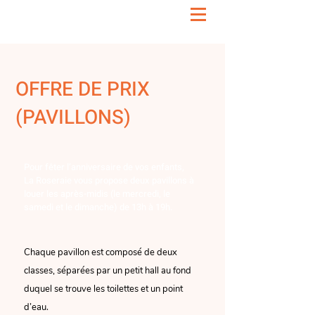
OFFRE DE PRIX
(PAVILLONS)
Pour fêter l’anniversaire de vos enfants,
La Roseraie vous propose deux pavillons à
louer les après-midis (le mercredi, le
samedi et le dimanche) de 13h à 19h.
Chaque pavillon est composé de deux
classes, séparées par un petit hall au fond
duquel se trouve les toilettes et un point
d’eau.