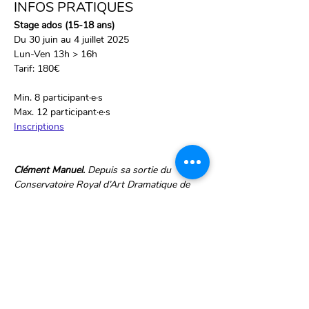
INFOS PRATIQUES
Stage ados (15-18 ans)
Du 30 juin au 4 juillet 2025
Lun-Ven 13h > 16h
Tarif: 180€
Min. 8 participant·e·s
Max. 12 participant·e·s
Inscriptions
Clément Manuel. 
Depuis sa sortie du 
Conservatoire Royal d’Art Dramatique de 
Bruxelles en 2004, Clément Manuel alterne 
entre les séries (Ennemi Public, Braqueurs, 
Falco, Ainsi soient-ils, Le tueur du lac…), le 
grand écran (Le Marsupilami, Losers 
Revolution, Faut pas lui dire…) et le théâtre 
sur différentes scènes bruxelloises mais 
également sur internet (Ce que disent les 
bruxellois, Les Magrittes du Cinéma…). 