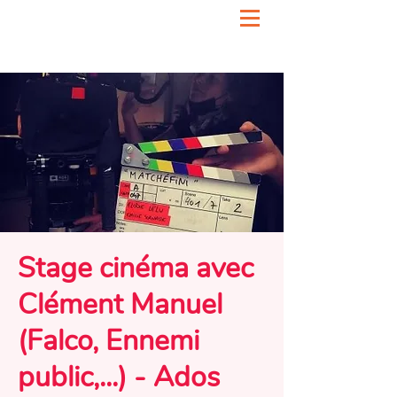
Stage cinéma avec
Clément Manuel
(Falco, Ennemi
public,...) - Ados