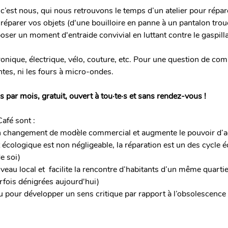
 c’est nous, qui nous retrouvons le temps d’un atelier pour répa
parer vos objets (d'une bouilloire en panne à un pantalon troué
poser un moment d'entraide convivial en luttant contre le gaspill
tronique, électrique, vélo, couture, etc. Pour une question de co
tes, ni les fours à micro-ondes.
s par mois, gratuit, ouvert à tou·te·s et sans rendez-vous ! 
afé sont :
un changement de modèle commercial et augmente le pouvoir d’a
 écologique est non négligeable, la réparation est un des cycle 
e soi)
 niveau local et  facilite la rencontre d’habitants d’un même quarti
fois dénigrées aujourd'hui)
ieu pour développer un sens critique par rapport à l’obsolescen