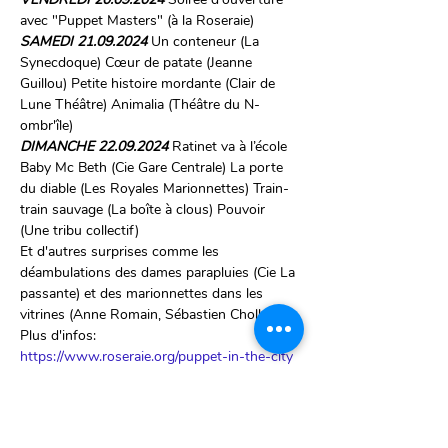
avec "Puppet Masters" (à la Roseraie)
SAMEDI 21.09.2024 
Un conteneur (La 
Synecdoque) Cœur de patate (Jeanne 
Guillou) Petite histoire mordante (Clair de 
Lune Théâtre) Animalia (Théâtre du N-
ombr'île)
DIMANCHE 22.09.2024 
Ratinet va à l’école 
Baby Mc Beth (Cie Gare Centrale) La porte 
du diable (Les Royales Marionnettes) Train-
train sauvage (La boîte à clous) Pouvoir 
(Une tribu collectif)
Et d'autres surprises comme les 
déambulations des dames parapluies (Cie La 
passante) et des marionnettes dans les 
vitrines (Anne Romain, Sébastien Chollet).
Plus d'infos: 
https://www.roseraie.org/puppet-in-the-city
Billetterie: bientôt en ligne! 
Un projet de la Roseraie. Illustration Michel 
Boudru. En partenariat avec le Centre 
Culturel d’Uccle, l’Échevinat de la Culture. 