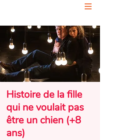
Histoire de la fille
qui ne voulait pas
être un chien (+8
ans)