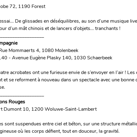
obe 72, 1190 Forest
essai... De glissades en déséquilibres, au son d’une musique live
ur d’un mât chinois et de lancers d’objets... tranchants !
__________________
compagnie
Rue Mommaerts 4, 1080 Molenbeek
40 - Avenue Eugène Plasky 140, 1030 Schaerbeek
atre acrobates ont une furieuse envie de s’envoyer en l’air ! Les
t et se reforment à nouveau dans un spectacle avec une bonne 
se.
__________________
sons Rouges
rt Dumont 10, 1200 Woluwe-Saint-Lambert
 sont suspendues entre ciel et béton, sur une structure métall
ineuse où les corps défient, tout en douceur, la gravité.