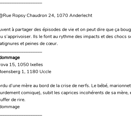
__________________
 @Rue Ropsy Chaudron 24, 1070 Anderlecht
vent à partager des épisodes de vie et on peut dire que ça bouge
 ou s’apprivoiser. Ils le font au rythme des impacts et des chocs 
atignures et peines de cœur. 
__________________
l dommage
va 15, 1050 Ixelles
oensberg 1, 1180 Uccle
rdu d’une mère au bord de la crise de nerfs. Le bébé, marionnett
dement comique), subit les caprices incohérents de sa mère, é
ffer de rire.
l dommage
__________________