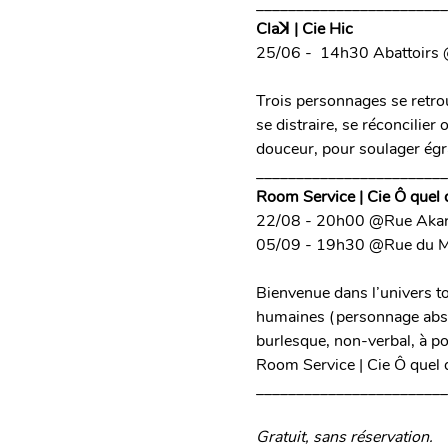
________________________
Claꓘ | Cie Hic
25/06 -  14h30 Abattoirs
Trois personnages se retrou
se distraire, se réconcilier
douceur, pour soulager égr
________________________
Room Service | Cie Ô que
22/08 - 20h00 @Rue Akaro
05/09 - 19h30 @Rue du M
Bienvenue dans l’univers to
humaines (personnage absur
burlesque, non-verbal, à pou
Room Service | Cie Ô que
________________________
Gratuit, sans réservation.