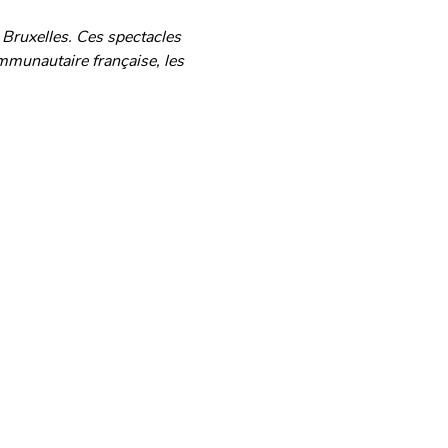
 Bruxelles. Ces spectacles 
mmunautaire française, les 
oles
Mentions légales