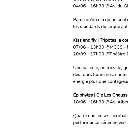
04/06 - 16h30 @Av. du Gl
Parce qu’on n’a qu’un seul 
les standards du cirque auto
________________________
Kiss and fly | Tripotes la 
07/06 - 13h30 @MCCS - 
20/09 - 17h00 @Théâtre 1
Une bascule, un tricycle, qu
des tours humaines, chuten
énergie plus que contagieu
________________________
Épiphytes | Cie Les Chaus
18/06 - 16h30 @Av. Albe
Quatre danseuses-acrobates
performance aérienne vertig