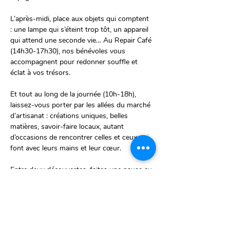
L’après-midi, place aux objets qui comptent 
: une lampe qui s’éteint trop tôt, un appareil 
qui attend une seconde vie… Au Repair Café 
(14h30-17h30), nos bénévoles vous 
accompagnent pour redonner souffle et 
éclat à vos trésors.
Et tout au long de la journée (10h-18h), 
laissez-vous porter par les allées du marché 
d’artisanat : créations uniques, belles 
matières, savoir-faire locaux, autant 
d’occasions de rencontrer celles et ceux qui 
font avec leurs mains et leur cœur.
Entre deux découvertes, faites une pause au 
bar et prolongez la rencontre.
Une journée pour goûter, rêver, réparer, et 
surtout partager.