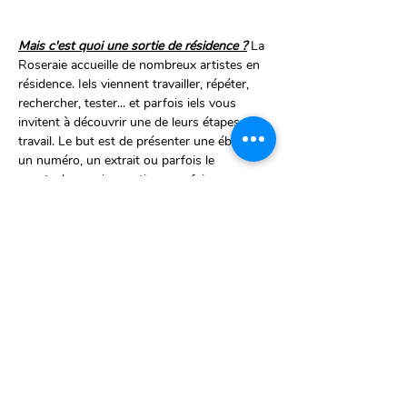
Mais c'est quoi une sortie de résidence ?
La 
Roseraie accueille de nombreux artistes en 
résidence. Iels viennent travailler, répéter, 
rechercher, tester... et parfois iels vous 
invitent à découvrir une de leurs étapes de 
travail. Le but est de présenter une ébauche, 
un numéro, un extrait ou parfois le 
spectacle quasi en entier pour faire avancer 
la création grâce à vos retours en tant que 
premier public. 
Gratuit. Pas besoin de réserver mais 
vous pouvez toujours annoncer votre 
venue par : 
mail : 
emma@roseraie.org
sms/Whatsapp : +32 486 49 41 
71