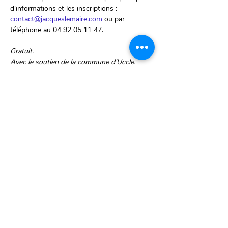
d'informations et les inscriptions : 
contact@jacqueslemaire.com
 ou par 
téléphone au 04 92 05 11 47.
Gratuit. 
Avec le soutien de la commune d'Uccle.
Partager cet événement
Ch. d'Alsemberg 1299
1180 Uccle, Belgique
Lun-Ven 9h > 18h