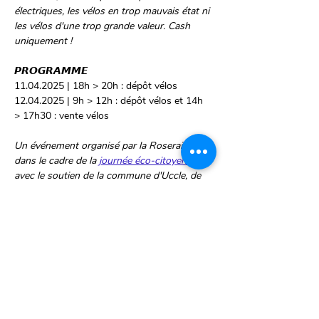
électriques, les vélos en trop mauvais état ni 
les vélos d'une trop grande valeur. Cash 
uniquement !
𝙋𝙍𝙊𝙂𝙍𝘼𝙈𝙈𝙀
11.04.2025 | 18h > 20h : dépôt vélos
12.04.2025 | 9h > 12h : dépôt vélos et 14h 
> 17h30 : vente vélos
Un événement organisé par la Roseraie 
dans le cadre de la 
journée éco-citoyenne
, 
avec le soutien de la commune d'Uccle, de 
Pro Vélo, Cyclo, ARC asbl - Action et 
Recherche Culturelles, le Repair Café de la 
Roseraie et la Zinne.
Partager cet événement