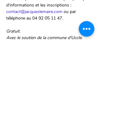
d'informations et les inscriptions : 
contact@jacqueslemaire.com
 ou par 
téléphone au 04 92 05 11 47.
Gratuit. 
Avec le soutien de la commune d'Uccle.
Partager cet événement
Ch. d'Alsemberg 1299
1180 Uccle, Belgique
Lun-Ven 9h > 18h