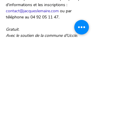
d'informations et les inscriptions : 
contact@jacqueslemaire.com
 ou par 
téléphone au 04 92 05 11 47.
Gratuit. 
Avec le soutien de la commune d'Uccle.
Partager cet événement
Ch. d'Alsemberg 1299
1180 Uccle, Belgique
Lun-Ven 9h > 18h